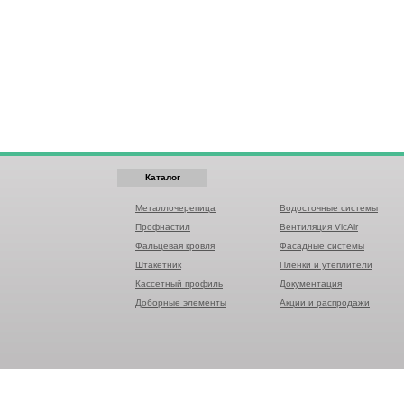
Каталог
Металлочерепица
Водосточные системы
Профнастил
Вентиляция VicAir
Фальцевая кровля
Фасадные системы
Штакетник
Плёнки и утеплители
Кассетный профиль
Документация
Доборные элементы
Акции и распродажи