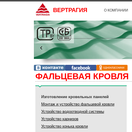
ВЕРТРАГИЯ
О КОМПАНИИ
по финской технологии
в Республике Беларусь
ФАЛЬЦЕВАЯ КРОВЛЯ
Изготовление кровельных панелей
Монтаж и устройство фальцевой кровли
Устройство водоотводной системы
Устройство карнизов
Устройство конька кровли