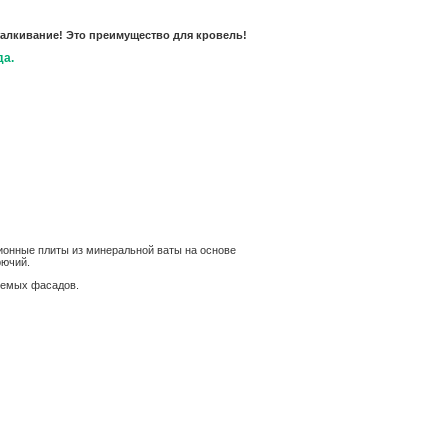
тталкивание! Это преимущество для кровель!
да.
ионные плиты из минеральной ваты на основе
рючий.
уемых фасадов.