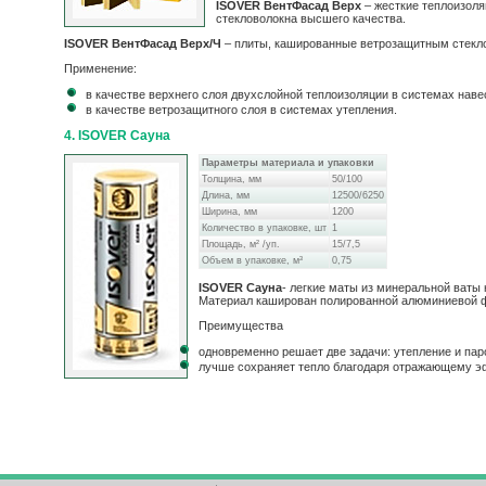
ISOVER ВентФасад Верх
– жесткие теплоизоля
стекловолокна высшего качества.
ISOVER ВентФасад Верх/Ч
– плиты, кашированные ветрозащитным стекло
Применение:
в качестве верхнего слоя двухслойной теплоизоляции в системах на
в качестве ветрозащитного слоя в системах утепления.
4. ISOVER Сауна
Параметры материала и упаковки
Толщина, мм
50/100
Длина, мм
12500/6250
Ширина, мм
1200
Количество в упаковке, шт
1
Площадь, м² /уп.
15/7,5
Объем в упаковке, м³
0,75
ISOVER Сауна
- легкие маты из минеральной ваты
Материал каширован полированной алюминиевой фо
Преимущества
одновременно решает две задачи: утепление и па
лучше сохраняет тепло благодаря отражающему э