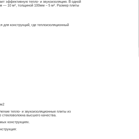
ет эффективную тепло- и звукоизоляцию. В одной
м — 10 м², толщиной 100мм – 5 м². Размер плиты
я для конструкций, где теплоизоляционный
 м2
легкие тепло- и звукоизоляционные плиты из
е стекловолокна высшего качества.
мых конструкциях.
нструкция: