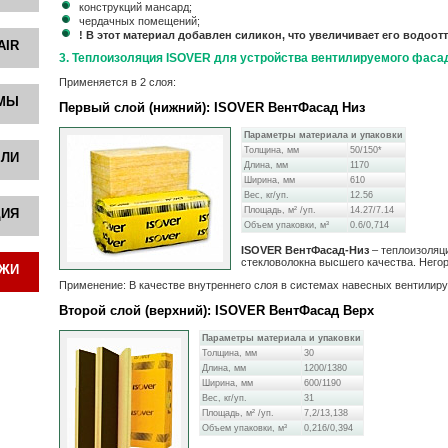
конструкций мансард;
чердачных помещений;
! В этот материал добавлен силикон, что увеличивает его водоо
AIR
3. Теплоизоляция ISOVER для устройства вентилируемого фаса
Применяется в 2 слоя:
ЕМЫ
Первый слой (нижний): ISOVER ВентФасад Низ
Параметры материала и упаковки
Толщина, мм
50/150*
ЕЛИ
Длина, мм
1170
Ширина, мм
610
Вес, кг/уп.
12.56
Площадь, м² /уп.
14.27/7.14
ЦИЯ
Объем упаковки, м³
0.6/0,714
ISOVER ВентФасад-Низ
– теплоизоляц
стекловолокна высшего качества. Него
АЖИ
Применение: В качестве внутреннего слоя в системах навесных вентилир
Второй слой (верхний): ISOVER ВентФасад Верх
Параметры материала и упаковки
Толщина, мм
30
Длина, мм
1200/1380
Ширина, мм
600/1190
Вес, кг/уп.
31
Площадь, м² /уп.
7,2/13,138
Объем упаковки, м³
0,216/0,394