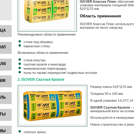
ISOVER Классик Плюс
обеспечива
упаковке материала толщиной 50м
610*1170 мм.
Область применения
ISOVER Классик Плюс используетс
материал не несет нагрузку.
ИЦА
Рекомендуемые области применения:
стена под обшивку;
каркасные стены.
ТИЛ
Возможные области применения:
cтена изнутри;
ВЛЯ
скатная кровля и мансарда;
межкомнатная перегородка;
полы по лагам/ перекрытия/ подвесные потолки.
2. ISOVER Скатная Кровля
НИК
Размер плиты 610*1170 мм
Толщина 50 и 100 мм
ИЛЬ
В одной упаковке 14,27/7,14
ISOVER Скатная Кровля
– 
минеральной ваты на основ
НТЫ
Используются в ненагружае
Новое строительство и реко
ЕМЫ
скатных крыш;