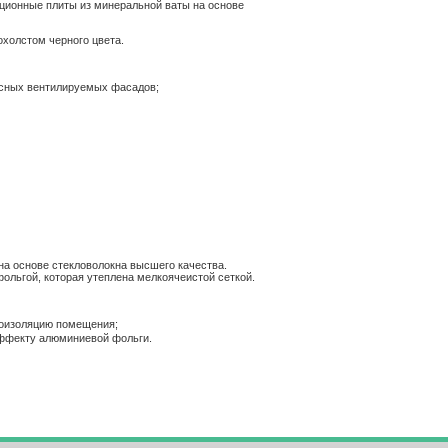
ционные плиты из минеральной ваты на основе
холстом черного цвета.
весных вентилируемых фасадов;
 на основе стекловолокна высшего качества.
льгой, которая утеплена мелкоячеистой сеткой.
роизоляцию помещения;
ффекту алюминиевой фольги.